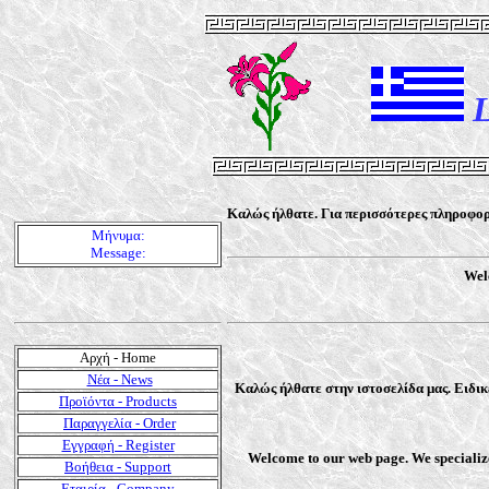
L
Καλώς ήλθατε. Για περισσότερες πληροφορί
Μήνυμα:
Message:
Welc
Αρχή - Home
Νέα - News
Καλώς ήλθατε στην ιστοσελίδα μας. Ειδι
Προϊόντα - Products
Παραγγελία - Order
Εγγραφή - Register
Welcome to our web page. We specialize
Βοήθεια - Support
Εταιρία - Company